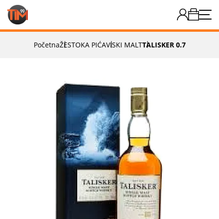
Početna
ŽESTOKA PIĆA
VISKI MALT
TALISKER 0.7