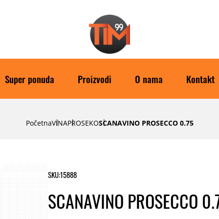
Super ponuda
Proizvodi
O nama
Kontakt
Početna
VINA
PROSEKO
SCANAVINO PROSECCO 0.75
SKU:
15888
SCANAVINO PROSECCO 0.