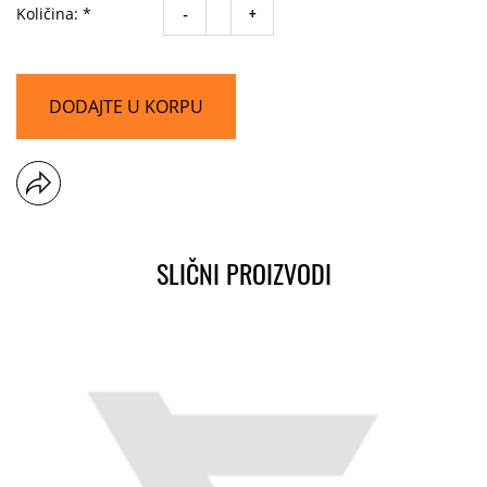
-
+
Količina: *
DODAJTE U KORPU
SLIČNI PROIZVODI