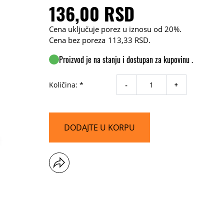
136,00 RSD
Cena uključuje porez u iznosu od 20%.
Cena bez poreza
113,33 RSD
.
Proizvod je na stanju i dostupan za kupovinu .
-
+
Količina: *
DODAJTE U KORPU