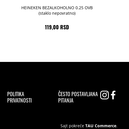
HEINEKEN BEZALKOHOLNO 0.25 OVB
(staklo nepovratno)
119,00 RSD
POLITIKA
ČESTO POSTAVLJANA
PRIVATNOSTI
PITANJA
Sajt pokreće
TAU Commerce
.