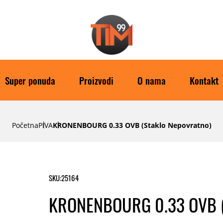
Super ponuda
Proizvodi
O nama
Kontakt
Početna
PIVA
KRONENBOURG 0.33 OVB (staklo Nepovratno)
SKU:
25164
KRONENBOURG 0.33 OVB 