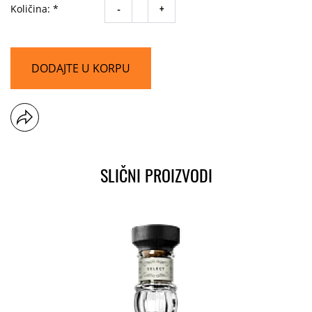
-
+
Količina: *
DODAJTE U KORPU
SLIČNI PROIZVODI