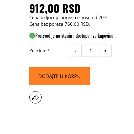
912,00 RSD
Cena uključuje porez u iznosu od 20%.
Cena bez poreza
760,00 RSD
.
Proizvod je na stanju i dostupan za kupovinu .
-
+
Količina: *
DODAJTE U KORPU