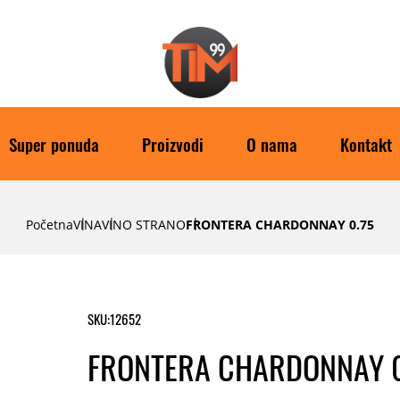
Super ponuda
Proizvodi
O nama
Kontakt
Početna
VINA
VINO STRANO
FRONTERA CHARDONNAY 0.75
SKU:
12652
FRONTERA CHARDONNAY 0