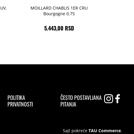
UV.
MOILLARD CHABLIS 1ER CRU
Bourgogne 0.75
5.443,00 RSD
POLITIKA
ČESTO POSTAVLJANA
PRIVATNOSTI
PITANJA
Sajt pokreće
TAU Commerce
.